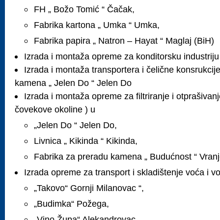
FH „ Božo Tomić “ Čačak,
Fabrika kartona „ Umka “ Umka,
Fabrika papira „ Natron – Hayat “ Maglaj (BiH)
Izrada i montaža opreme za konditorsku industriju
Izrada i montaža transportera i čelične konsrukcije
kamena „ Jelen Do “ Jelen Do
Izrada i montaža opreme za filtriranje i otprašivanj
čovekove okoline ) u
„Jelen Do “ Jelen Do,
Livnica „ Kikinda “ Kikinda,
Fabrika za preradu kamena „ Budućnost “ Vran
Izrada opreme za transport i skladištenje voća i v
„Takovo“ Gornji Milanovac “,
„Budimka“ Požega,
„Vino Župa“ Alekandrovac