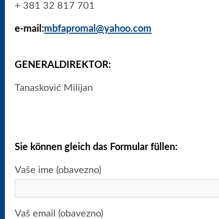
+ 381 32 817 701
e-mail
:
mbfapromal@yahoo.com
GENERALDIREKTOR:
Tanasković Milijan
Sie können gleich das Formular füllen
:
Vaše ime (obavezno)
Vaš email (obavezno)